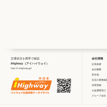
交通状況を携帯で確認
会社情報
iHighway（アイハイウェイ）
社長挨拶
http://c-ihighway.jp/
会社概要
所在地
支店の業務範
決算情報
公益通報窓口
グループ会社